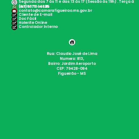
Segunda das 7 às 11 e das 13 às 17 (Sessão às 19h) . Terça à
Sexta: 7h às 12h
(67)98113-4645
contato@camarafigueirao.ms.gov.br
Cliente de E-mail
Doc Fácil
Holerite Online
Controlador Interno
Rua: Claudio José de Lima
Numero: 813,
Bairro: Jardim Aeroporto
CEP: 79428-094
Figueirão - MS