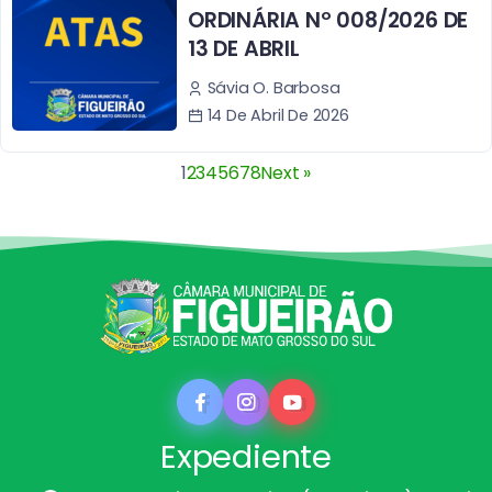
ORDINÁRIA Nº 008/2026 DE
13 DE ABRIL
Sávia O. Barbosa
14 De Abril De 2026
1
2
3
4
5
6
7
8
Next »
Expediente