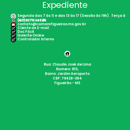
Expediente
Segunda das 7 às 11 e das 13 às 17 (Sessão às 19h) . Terça à
Sexta: 7h às 12h
(67)98113-4645
contato@camarafigueirao.ms.gov.br
Cliente de E-mail
Doc Fácil
Holerite Online
Controlador Interno
Rua: Claudio José de Lima
Numero: 813,
Bairro: Jardim Aeroporto
CEP: 79428-094
Figueirão - MS