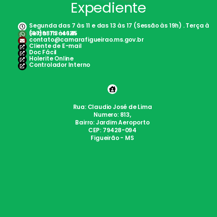
Expediente
Segunda das 7 às 11 e das 13 às 17 (Sessão às 19h) . Terça à
Sexta: 7h às 12h
(67)98113-4645
contato@camarafigueirao.ms.gov.br
Cliente de E-mail
Doc Fácil
Holerite Online
Controlador Interno
Rua: Claudio José de Lima
Numero: 813,
Bairro: Jardim Aeroporto
CEP: 79428-094
Figueirão - MS