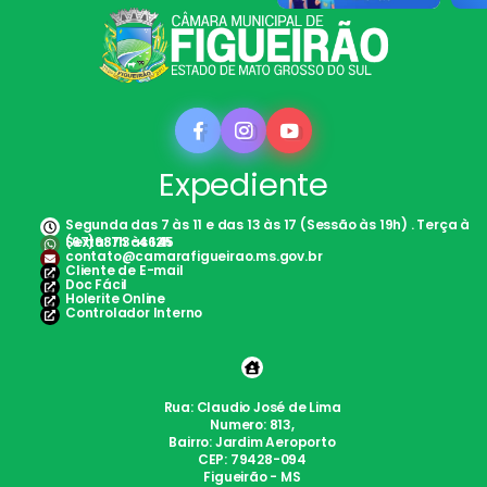
Expediente
Segunda das 7 às 11 e das 13 às 17 (Sessão às 19h) . Terça à
Sexta: 7h às 12h
(67)98113-4645
contato@camarafigueirao.ms.gov.br
Cliente de E-mail
Doc Fácil
Holerite Online
Controlador Interno
Rua: Claudio José de Lima
Numero: 813,
Bairro: Jardim Aeroporto
CEP: 79428-094
Figueirão - MS