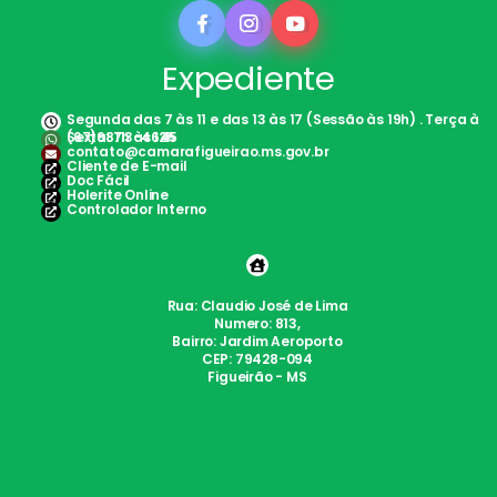
Expediente
Segunda das 7 às 11 e das 13 às 17 (Sessão às 19h) . Terça à
Sexta: 7h às 12h
(67)98113-4645
contato@camarafigueirao.ms.gov.br
Cliente de E-mail
Doc Fácil
Holerite Online
Controlador Interno
Rua: Claudio José de Lima
Numero: 813,
Bairro: Jardim Aeroporto
CEP: 79428-094
Figueirão - MS