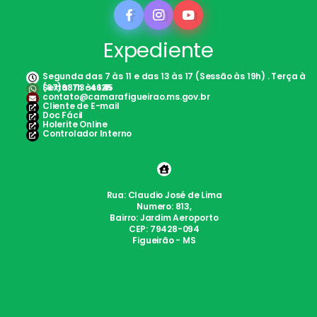
Expediente
Segunda das 7 às 11 e das 13 às 17 (Sessão às 19h) . Terça à
Sexta: 7h às 12h
(67)98113-4645
contato@camarafigueirao.ms.gov.br
Cliente de E-mail
Doc Fácil
Holerite Online
Controlador Interno
Rua: Claudio José de Lima
Numero: 813,
Bairro: Jardim Aeroporto
CEP: 79428-094
Figueirão - MS