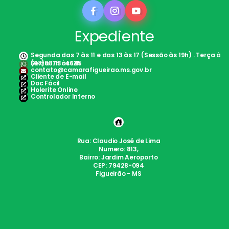
Expediente
Segunda das 7 às 11 e das 13 às 17 (Sessão às 19h) . Terça à
Sexta: 7h às 12h
(67)98113-4645
contato@camarafigueirao.ms.gov.br
Cliente de E-mail
Doc Fácil
Holerite Online
Controlador Interno
Rua: Claudio José de Lima
Numero: 813,
Bairro: Jardim Aeroporto
CEP: 79428-094
Figueirão - MS