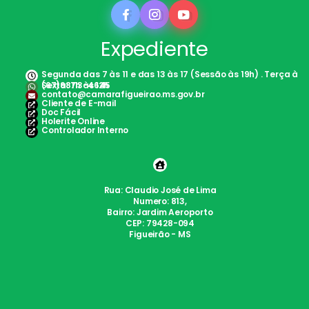
Expediente
Segunda das 7 às 11 e das 13 às 17 (Sessão às 19h) . Terça à
Sexta: 7h às 12h
(67)98113-4645
contato@camarafigueirao.ms.gov.br
Cliente de E-mail
Doc Fácil
Holerite Online
Controlador Interno
Rua: Claudio José de Lima
Numero: 813,
Bairro: Jardim Aeroporto
CEP: 79428-094
Figueirão - MS