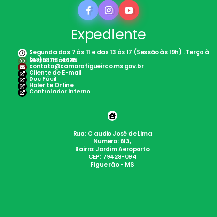
Expediente
Segunda das 7 às 11 e das 13 às 17 (Sessão às 19h) . Terça à
Sexta: 7h às 12h
(67)98113-4645
contato@camarafigueirao.ms.gov.br
Cliente de E-mail
Doc Fácil
Holerite Online
Controlador Interno
Rua: Claudio José de Lima
Numero: 813,
Bairro: Jardim Aeroporto
CEP: 79428-094
Figueirão - MS