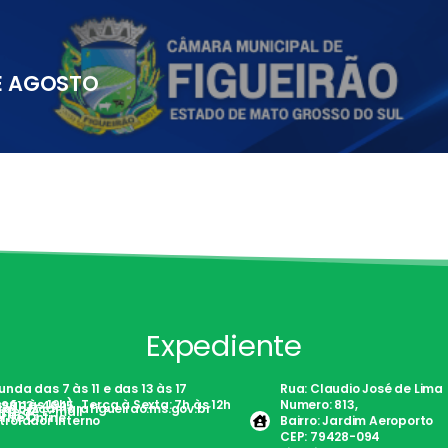
DE AGOSTO
Expediente
nda das 7 às 11 e das 13 às 17
Rua: Claudio José de Lima
são às 19h) . Terça à Sexta: 7h às 12h
Numero: 813,
)98113-4645
tato@camarafigueirao.ms.gov.br
nte de E-mail
Fácil
rite Online
trolador Interno
Bairro: Jardim Aeroporto
CEP: 79428-094