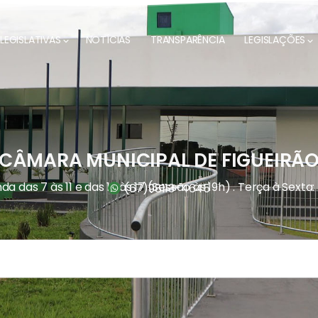
LEGISLATIVAS
NOTÍCIAS
TRANSPARÊNCIA
LEGISLAÇÕES
CÂMARA MUNICIPAL DE FIGUEIRÃ
a das 7 às 11 e das 13 às 17 (Sessão às 19h) . Terça à Sexta:
(67)
98113-4645