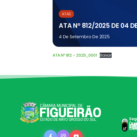
ATAS
ATA Nº 812/2025 DE 04 
4 De Setembro De 2025
ATA Nº 812 – 2025_0001
Baixar
Segu
(Ses
(67
con
Clie
Doc 
Hole
Con