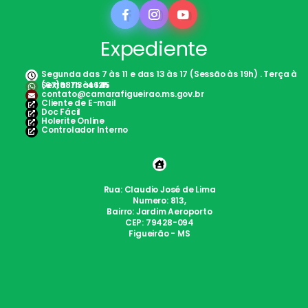
Expediente
Segunda das 7 às 11 e das 13 às 17 (Sessão às 19h) . Terça à
Sexta: 7h às 12h
(67)98113-4645
contato@camarafigueirao.ms.gov.br
Cliente de E-mail
Doc Fácil
Holerite Online
Controlador Interno
Rua: Claudio José de Lima
Numero: 813,
Bairro: Jardim Aeroporto
CEP: 79428-094
Figueirão - MS