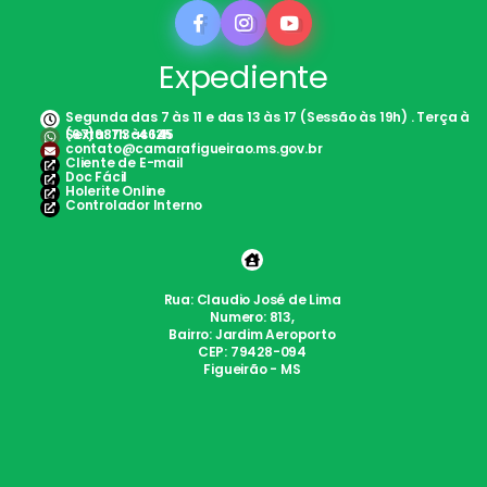
Expediente
Segunda das 7 às 11 e das 13 às 17 (Sessão às 19h) . Terça à
Sexta: 7h às 12h
(67)98113-4645
contato@camarafigueirao.ms.gov.br
Cliente de E-mail
Doc Fácil
Holerite Online
Controlador Interno
Rua: Claudio José de Lima
Numero: 813,
Bairro: Jardim Aeroporto
CEP: 79428-094
Figueirão - MS