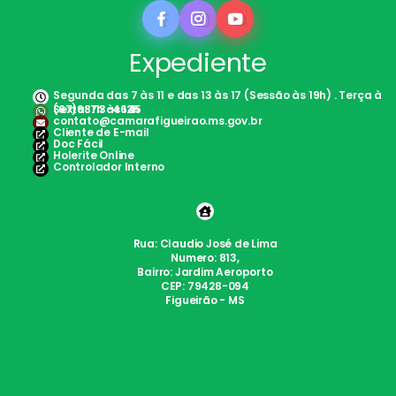
Expediente
Segunda das 7 às 11 e das 13 às 17 (Sessão às 19h) . Terça à
Sexta: 7h às 12h
(67)98113-4645
contato@camarafigueirao.ms.gov.br
Cliente de E-mail
Doc Fácil
Holerite Online
Controlador Interno
Rua: Claudio José de Lima
Numero: 813,
Bairro: Jardim Aeroporto
CEP: 79428-094
Figueirão - MS