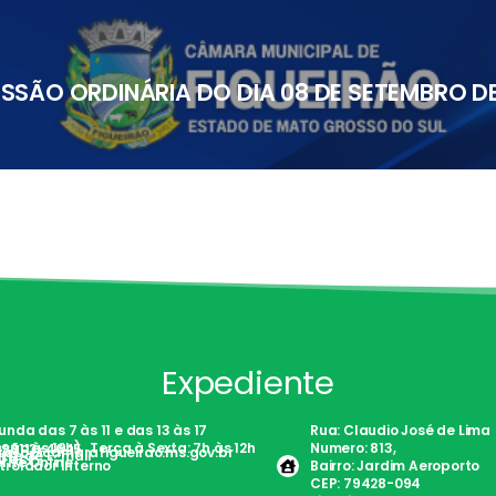
SSÃO ORDINÁRIA DO DIA 08 DE SETEMBRO DE
Expediente
nda das 7 às 11 e das 13 às 17
Rua: Claudio José de Lima
são às 19h) . Terça à Sexta: 7h às 12h
Numero: 813,
)98113-4645
tato@camarafigueirao.ms.gov.br
nte de E-mail
Fácil
rite Online
trolador Interno
Bairro: Jardim Aeroporto
CEP: 79428-094