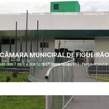
LEGISLATIVAS
NOTÍCIAS
TRANSPARÊNCIA
LEGISLAÇÕES
CÂMARA MUNICIPAL DE FIGUEIRÃ
a das 7 às 11 e das 13 às 17 (Sessão às 19h) . Terça à Sexta:
(67)
98113-4645