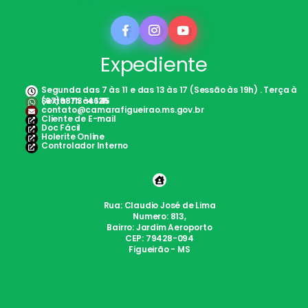
Expediente
Segunda das 7 às 11 e das 13 às 17 (Sessão às 19h) . Terça à
Sexta: 7h às 12h
(67)98113-4645
contato@camarafigueirao.ms.gov.br
Cliente de E-mail
Doc Fácil
Holerite Online
Controlador Interno
Rua: Claudio José de Lima
Numero: 813,
Bairro: Jardim Aeroporto
CEP: 79428-094
Figueirão - MS