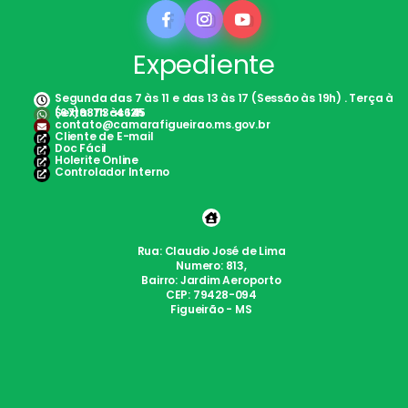
Expediente
Segunda das 7 às 11 e das 13 às 17 (Sessão às 19h) . Terça à
Sexta: 7h às 12h
(67)98113-4645
contato@camarafigueirao.ms.gov.br
Cliente de E-mail
Doc Fácil
Holerite Online
Controlador Interno
Rua: Claudio José de Lima
Numero: 813,
Bairro: Jardim Aeroporto
CEP: 79428-094
Figueirão - MS