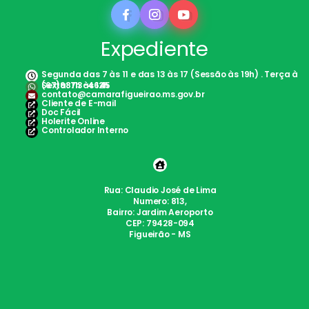
Expediente
Segunda das 7 às 11 e das 13 às 17 (Sessão às 19h) . Terça à
Sexta: 7h às 12h
(67)98113-4645
contato@camarafigueirao.ms.gov.br
Cliente de E-mail
Doc Fácil
Holerite Online
Controlador Interno
Rua: Claudio José de Lima
Numero: 813,
Bairro: Jardim Aeroporto
CEP: 79428-094
Figueirão - MS