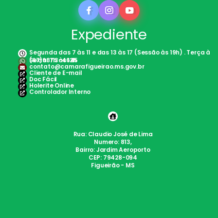
Expediente
Segunda das 7 às 11 e das 13 às 17 (Sessão às 19h) . Terça à
Sexta: 7h às 12h
(67)98113-4645
contato@camarafigueirao.ms.gov.br
Cliente de E-mail
Doc Fácil
Holerite Online
Controlador Interno
Rua: Claudio José de Lima
Numero: 813,
Bairro: Jardim Aeroporto
CEP: 79428-094
Figueirão - MS