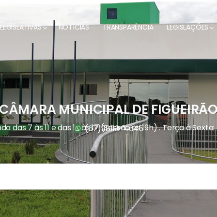
LEGISLATIVAS
NOTÍCIAS
TRANSPARÊNCIA
LEGISLAÇÕES
CÂMARA MUNICIPAL DE FIGUEIRÃ
a das 7 às 11 e das 13 às 17 (Sessão às 19h) . Terça à Sexta:
(67)
98113-4645