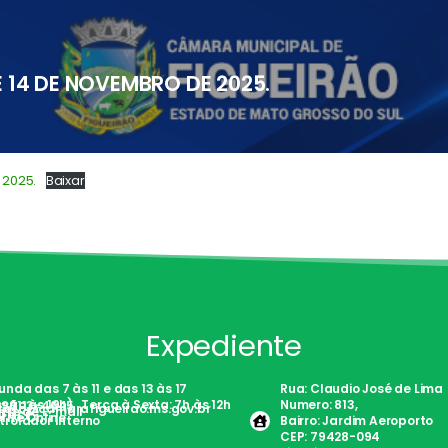
DE 14 DE NOVEMBRO DE 2025.
 2025.
Baixar
Expediente
nda das 7 às 11 e das 13 às 17
Rua: Claudio José de Lima
são às 19h) . Terça à Sexta: 7h às 12h
Numero: 813,
)98113-4645
tato@camarafigueirao.ms.gov.br
nte de E-mail
Fácil
rite Online
trolador Interno
Bairro: Jardim Aeroporto
CEP: 79428-094