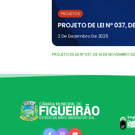
PROJETOS
PROJETO DE LEI Nº 037, 
2 De Dezembro De 2025
PROJETO DE LEI Nº 037, DE 14 DE NOVEMBRO DE
Segu
(Ses
(67
con
Clie
Doc 
Hole
Con