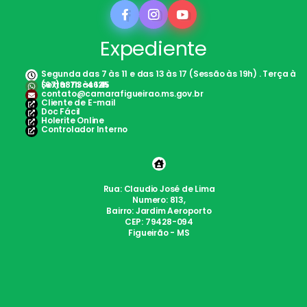
Expediente
Segunda das 7 às 11 e das 13 às 17 (Sessão às 19h) . Terça à
Sexta: 7h às 12h
(67)98113-4645
contato@camarafigueirao.ms.gov.br
Cliente de E-mail
Doc Fácil
Holerite Online
Controlador Interno
Rua: Claudio José de Lima
Numero: 813,
Bairro: Jardim Aeroporto
CEP: 79428-094
Figueirão - MS