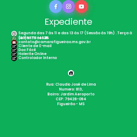
Expediente
Segunda das 7 às 11 e das 13 às 17 (Sessão às 19h) . Terça à
Sexta: 7h às 12h
(67)98113-4645
contato@camarafigueirao.ms.gov.br
Cliente de E-mail
Doc Fácil
Holerite Online
Controlador Interno
Rua: Claudio José de Lima
Numero: 813,
Bairro: Jardim Aeroporto
CEP: 79428-094
Figueirão - MS