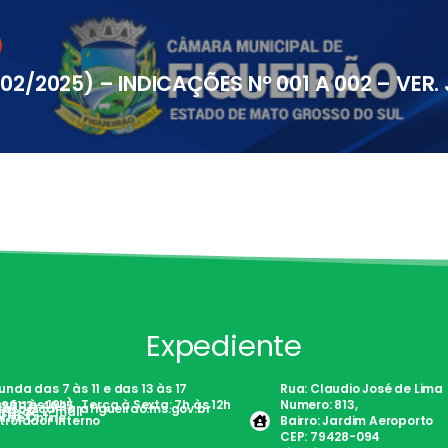
02/2025) – INDICAÇÕES Nº 001 A 002 – VER.
Expediente
nda das 7 às 11 e das 13 às 17
Rua: Claudio José de Lima
são às 19h) . Terça à Sexta: 7h às 12h
Numero: 813,
)98113-4645
tato@camarafigueirao.ms.gov.br
nte de E-mail
Fácil
rite Online
trolador Interno
Bairro: Jardim Aeroporto
CEP: 79428-094