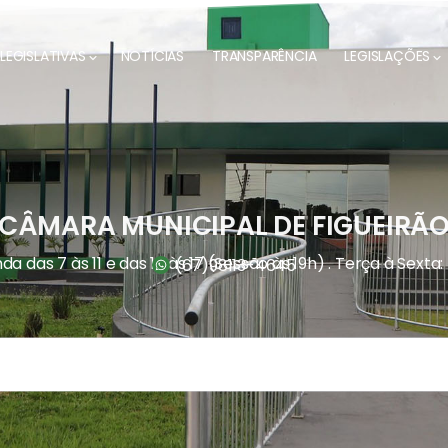
LEGISLATIVAS
NOTÍCIAS
TRANSPARÊNCIA
LEGISLAÇÕES
CÂMARA MUNICIPAL DE FIGUEIRÃ
a das 7 às 11 e das 13 às 17 (Sessão às 19h) . Terça à Sexta:
(67)
98113-4645