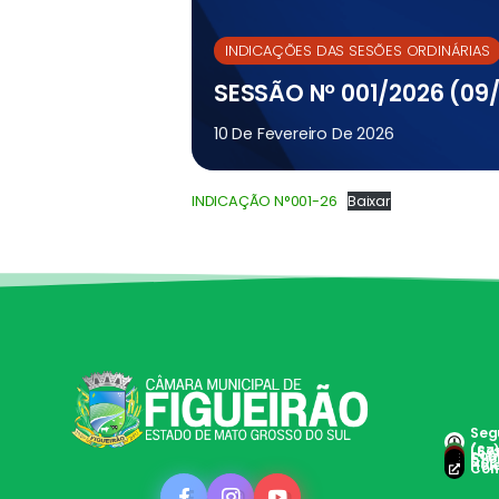
INDICAÇÕES DAS SESÕES ORDINÁRIAS
SESSÃO Nº 001/2026 (09/
10 De Fevereiro De 2026
INDICAÇÃO N°001-26
Baixar
Segu
(Ses
(67
con
Clie
Doc 
Hole
Con