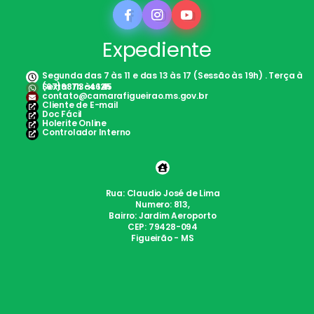
Expediente
Segunda das 7 às 11 e das 13 às 17 (Sessão às 19h) . Terça à
Sexta: 7h às 12h
(67)98113-4645
contato@camarafigueirao.ms.gov.br
Cliente de E-mail
Doc Fácil
Holerite Online
Controlador Interno
Rua: Claudio José de Lima
Numero: 813,
Bairro: Jardim Aeroporto
CEP: 79428-094
Figueirão - MS