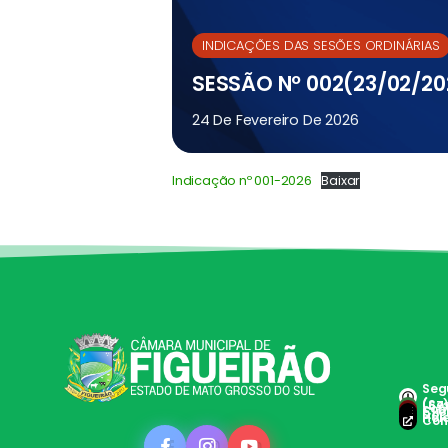
INDICAÇÕES DAS SESÕES ORDINÁRIAS
SESSÃO Nº 002(23/02/20
24 De Fevereiro De 2026
Indicação nº 001-2026
Baixar
Segu
(Ses
(67
con
Clie
Doc 
Hole
Con