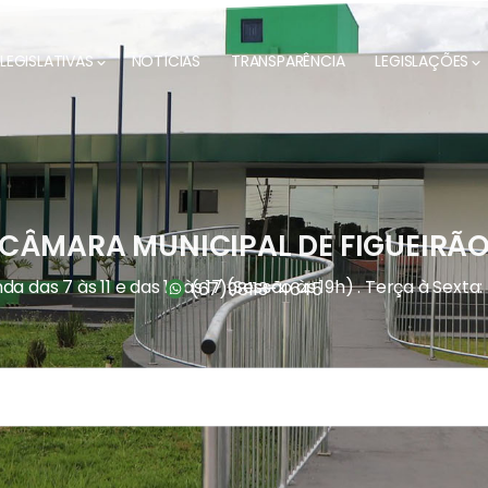
LEGISLATIVAS
NOTÍCIAS
TRANSPARÊNCIA
LEGISLAÇÕES
CÂMARA MUNICIPAL DE FIGUEIRÃ
a das 7 às 11 e das 13 às 17 (Sessão às 19h) . Terça à Sexta:
(67)
98113-4645