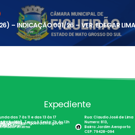
26) – INDICAÇÃO 001/26 – VER. EDEGAR LIM
Expediente
nda das 7 às 11 e das 13 às 17
Rua: Claudio José de Lima
são às 19h) . Terça à Sexta: 7h às 12h
Numero: 813,
)98113-4645
tato@camarafigueirao.ms.gov.br
nte de E-mail
Fácil
rite Online
trolador Interno
Bairro: Jardim Aeroporto
CEP: 79428-094