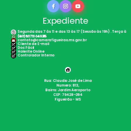
Expediente
Segunda das 7 às 11 e das 13 às 17 (Sessão às 19h) . Terça à
Sexta: 7h às 12h
(67)98113-4645
contato@camarafigueirao.ms.gov.br
Cliente de E-mail
Doc Fácil
Holerite Online
Controlador Interno
Rua: Claudio José de Lima
Numero: 813,
Bairro: Jardim Aeroporto
CEP: 79428-094
Figueirão - MS