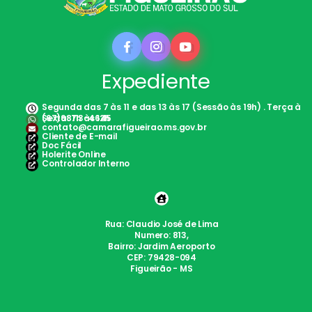
Expediente
Segunda das 7 às 11 e das 13 às 17 (Sessão às 19h) . Terça à
Sexta: 7h às 12h
(67)98113-4645
contato@camarafigueirao.ms.gov.br
Cliente de E-mail
Doc Fácil
Holerite Online
Controlador Interno
Rua: Claudio José de Lima
Numero: 813,
Bairro: Jardim Aeroporto
CEP: 79428-094
Figueirão - MS