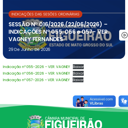
INDICAÇÕES DAS SESÕES ORDINÁRIAS
SESSÃO Nº 016/2026 (22/06/2026) –
INDICAÇÕES Nº 055, 056 e 057– VER.
VAGNEY FERNANDES
29 De Junho De 2026
Indicação nº 055-2026 – VER. VAGNEY
Baixar
Indicação nº 056-2026 – VER. VAGNEY
Baixar
Indicação nº 057-2026 – VER. VAGNEY
Baixar