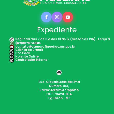
Expediente
Segunda das 7 às 11 e das 13 às 17 (Sessão às 19h) . Terça à
Sexta: 7h às 12h
(67)98113-4645
contato@camarafigueirao.ms.gov.br
Cliente de E-mail
Doc Fácil
Holerite Online
Controlador Interno
Rua: Claudio José de Lima
Numero: 813,
Bairro: Jardim Aeroporto
CEP: 79428-094
Figueirão - MS