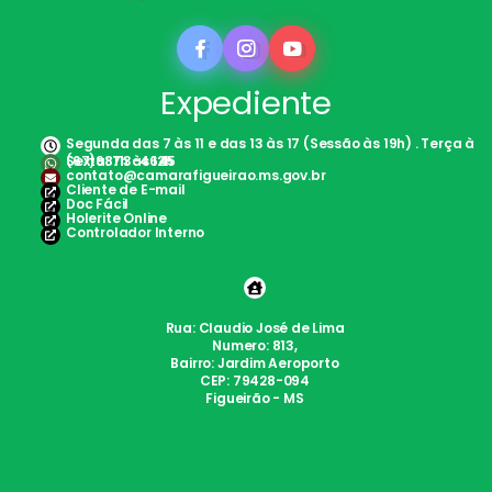
Expediente
Segunda das 7 às 11 e das 13 às 17 (Sessão às 19h) . Terça à
Sexta: 7h às 12h
(67)98113-4645
contato@camarafigueirao.ms.gov.br
Cliente de E-mail
Doc Fácil
Holerite Online
Controlador Interno
Rua: Claudio José de Lima
Numero: 813,
Bairro: Jardim Aeroporto
CEP: 79428-094
Figueirão - MS