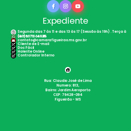
Expediente
Segunda das 7 às 11 e das 13 às 17 (Sessão às 19h) . Terça à
Sexta: 7h às 12h
(67)98113-4645
contato@camarafigueirao.ms.gov.br
Cliente de E-mail
Doc Fácil
Holerite Online
Controlador Interno
Rua: Claudio José de Lima
Numero: 813,
Bairro: Jardim Aeroporto
CEP: 79428-094
Figueirão - MS