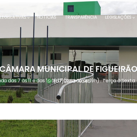
LEGISLATIVAS
NOTÍCIAS
TRANSPARÊNCIA
LEGISLAÇÕES
CÂMARA MUNICIPAL DE FIGUEIRÃ
a das 7 às 11 e das 13 às 17 (Sessão às 19h) . Terça à Sexta:
(67)
98113-4645