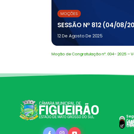
MOÇÕES
SESSÃO Nº 812 (04/08/2
12 De Agosto De 2025
Moção de Congratulação nº. 004- 2025 – Ve
Segu
(Ses
(67
con
Clie
Doc 
Hole
Con