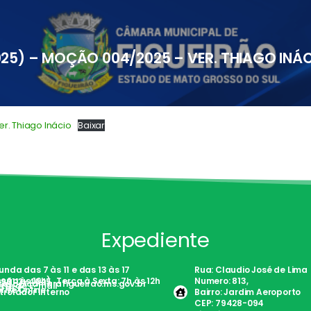
025) – MOÇÃO 004/2025 – VER. THIAGO INÁ
r. Thiago Inácio
Baixar
Expediente
nda das 7 às 11 e das 13 às 17
Rua: Claudio José de Lima
são às 19h) . Terça à Sexta: 7h às 12h
Numero: 813,
)98113-4645
tato@camarafigueirao.ms.gov.br
nte de E-mail
Fácil
rite Online
trolador Interno
Bairro: Jardim Aeroporto
CEP: 79428-094