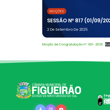
MOÇÕES
SESSÃO Nº 817 (01/09/20
2 De Setembro De 2025
Moção de Congratulação nº. 001- 2025
Bai
Segu
(Ses
(67
con
Clie
Doc 
Hole
Con