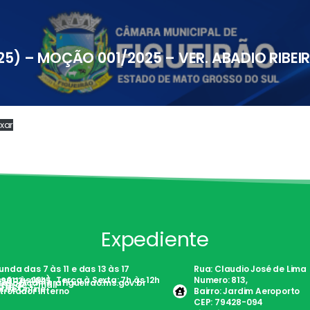
25) – MOÇÃO 001/2025 – VER. ABADIO RIBEI
xar
Expediente
nda das 7 às 11 e das 13 às 17
Rua: Claudio José de Lima
são às 19h) . Terça à Sexta: 7h às 12h
Numero: 813,
)98113-4645
tato@camarafigueirao.ms.gov.br
nte de E-mail
Fácil
rite Online
trolador Interno
Bairro: Jardim Aeroporto
CEP: 79428-094