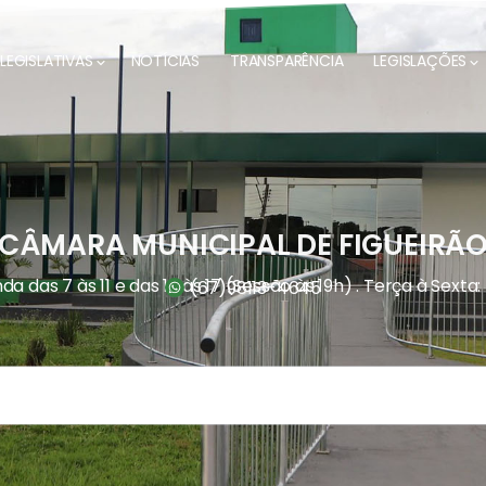
LEGISLATIVAS
NOTÍCIAS
TRANSPARÊNCIA
LEGISLAÇÕES
CÂMARA MUNICIPAL DE FIGUEIRÃ
a das 7 às 11 e das 13 às 17 (Sessão às 19h) . Terça à Sexta:
(67)
98113-4645