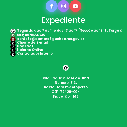
Expediente
Segunda das 7 às 11 e das 13 às 17 (Sessão às 19h) . Terça à
Sexta: 7h às 12h
(67)98113-4645
contato@camarafigueirao.ms.gov.br
Cliente de E-mail
Doc Fácil
Holerite Online
Controlador Interno
Rua: Claudio José de Lima
Numero: 813,
Bairro: Jardim Aeroporto
CEP: 79428-094
Figueirão - MS