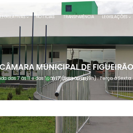
LEGISLATIVAS
NOTÍCIAS
TRANSPARÊNCIA
LEGISLAÇÕES
CÂMARA MUNICIPAL DE FIGUEIRÃ
a das 7 às 11 e das 13 às 17 (Sessão às 19h) . Terça à Sexta:
(67)
98113-4645