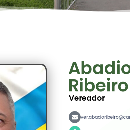
Vereador
ver.abadioribeiro@ca