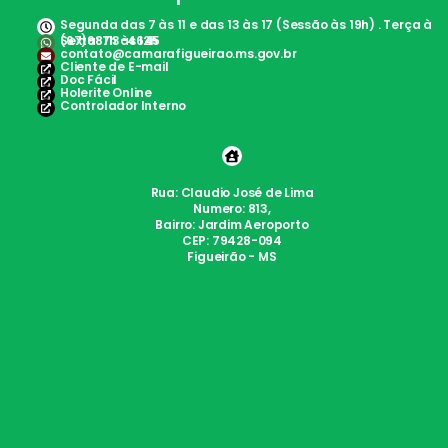
Segunda das 7 às 11 e das 13 às 17 (Sessão às 19h) . Terça à
Sexta: 7h às 12h
(67)98113-4645
contato@camarafigueirao.ms.gov.br
Cliente de E-mail
Doc Fácil
Holerite Online
Controlador Interno
Rua: Claudio José de Lima
Numero: 813,
Bairro: Jardim Aeroporto
CEP: 79428-094
Figueirão - MS